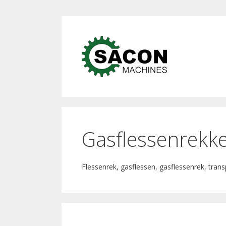
Ga
naar
Ga
de
naar
inhoud
de
inhoud
Gasflessenrekk
Flessenrek, gasflessen, gasflessenrek, trans