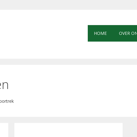
HOME
OVER O
en
portrek