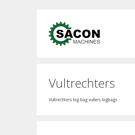
Ga
naar
Ga
de
naar
inhoud
de
inhoud
Vultrechters
Vultrechters big bag vullers bigbags