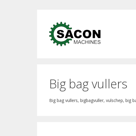
Ga
naar
Ga
de
naar
inhoud
de
inhoud
Big bag vullers
Big bag vullers, bigbagvuller, vulschep, big 