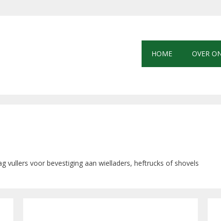
HOME
OVER O
bag vullers voor bevestiging aan wielladers, heftrucks of shovels