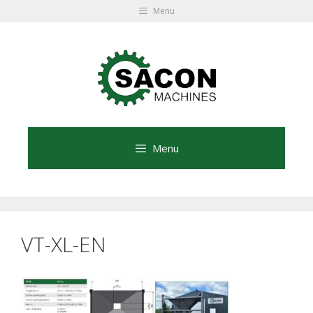
Ga
Menu
naar
Ga
de
naar
inhoud
de
inhoud
Menu
VT-XL-EN