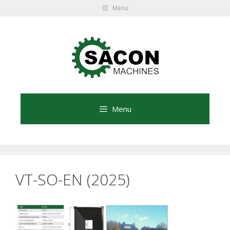
Ga
Menu
naar
Ga
de
naar
inhoud
de
inhoud
Menu
VT-SO-EN (2025)