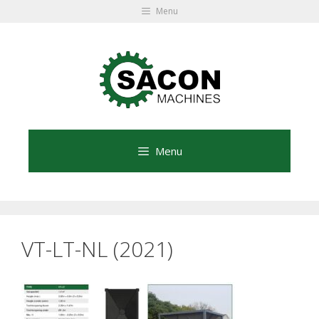
Ga
Menu
naar
Ga
de
naar
inhoud
de
inhoud
Menu
VT-LT-NL (2021)