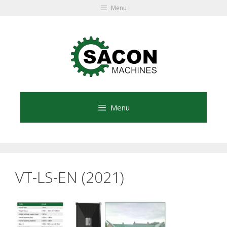
Ga
Menu
naar
Ga
de
naar
inhoud
de
inhoud
Menu
VT-LS-EN (2021)