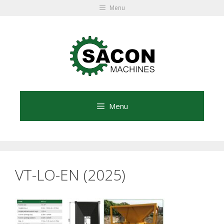
Ga
Menu
naar
Ga
de
naar
inhoud
de
inhoud
Menu
VT-LO-EN (2025)